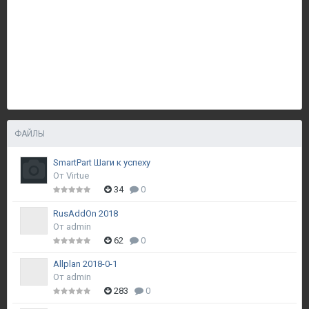
ФАЙЛЫ
SmartPart Шаги к успеху
От
Virtue
34
0
RusAddOn 2018
От
admin
62
0
Allplan 2018-0-1
От
admin
283
0