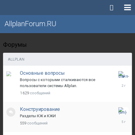
AllplanForum.RU
Форумы
ALLPLAN
Основные вопросы
12
Вопросы с которыми сталкиваются все
октября,
пользователи системы Allplan.
2023
1 629
сообщений
Конструирование
14
Разделы КЖ и КЖИ
апреля,
559
сообщений
2021