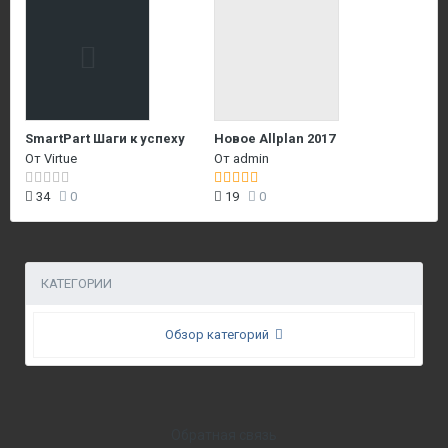
SmartPart Шаги к успеху
Новое Allplan 2017
От
Virtue
От
admin
34
0
19
0
КАТЕГОРИИ
Обзор категорий
Обратная связь