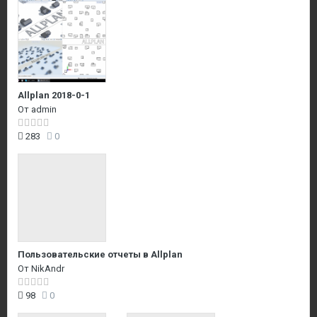
Allplan 2018-0-1
От
admin
283
0
Пользовательские отчеты в Allplan
От
NikAndr
98
0