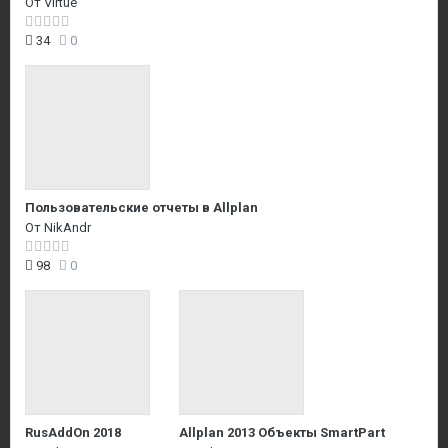
От
Virtue
34
0
Пользовательские отчеты в Allplan
От
NikAndr
98
0
RusAddOn 2018
Allplan 2013 Объекты SmartPart