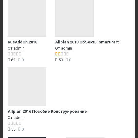
RusAddOn 2018
Allplan 2013 Объекты SmartPart
От
admin
От
admin
62
0
59
0
Allplan 2016 Пособие Конструирование
От
admin
55
0