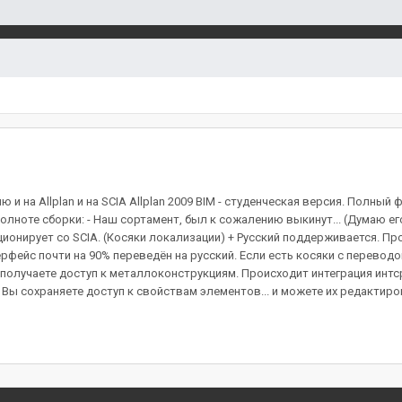
 на Allplan и на SCIA Allplan 2009 BIM - студенческая версия. Полный ф
лноте сборки: - Наш сортамент, был к сожалению выкинут... (Думаю его
 функционирует со SCIA. (Косяки локализации) + Русский поддерживается
рфейс почти на 90% переведён на русский. Если есть косяки с переводо
получаете доступ к металлоконструкциям. Происходит интеграция интсрум
Вы сохраняете доступ к свойствам элементов... и можете их редактиров