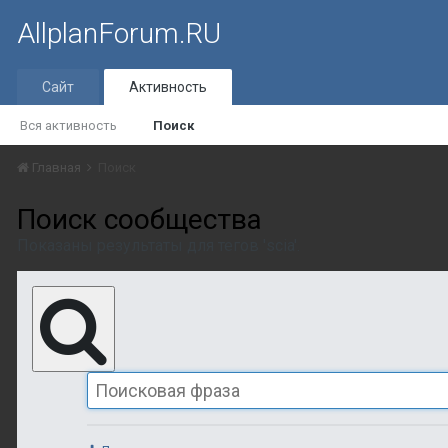
AllplanForum.RU
Сайт
Активность
Вся активность
Поиск
Главная
Поиск
Поиск сообщества
Показаны результаты для тегов 'scia'.