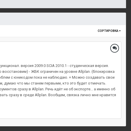
СОРТИРОВКА
ункционал. версия 2009.0 SCIA 2010.1 - студенческая версия.
 восстановим) - ЖБК ограничен на уровне Allplan. (блокировка
. Проблем с юникодом пока не наблюдаю. + Можно создавать свои
м, думаю что мы станем первыми, кто это будет отмечать.
ентов сразу в Allplan. Речь идёт не об экспорте... а именно об
ать сразу в среде Allplan. Вообщем, связка лично мне нравится