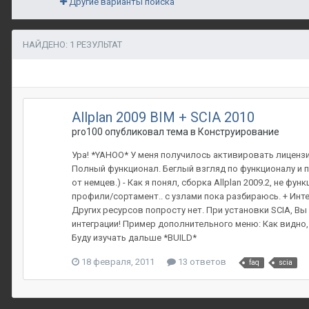
Другие варианты поиска
НАЙДЕНО: 1 РЕЗУЛЬТАТ
Allplan 2009 BIM + SCIA 2010
pro100 опубликовал тема в
Конструирование
Ура! *YAHOO* У меня получилось активировать лицензию и
Полный функционал. Беглый взгляд по функционалу и по
от немцев.) - Как я понял, сборка Allplan 2009.2, не
профили/сортамент.. с узлами пока разбираюсь. + Инте
Других ресурсов попросту нет. При установки SCIA, Вы 
интеграции! Пример дополнительного меню: Как видно, 
Буду изучать дальше *BUILD*
18 февраля, 2011
13 ответов
faq
scia