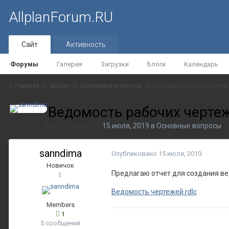
AllplanForum.RU
Сайт
Активность
Форумы
Галерея
Загрузки
Блоги
Календарь
Главная
Allplan
Основные вопросы
Ведомость рабочих чер
Ведомость рабочих черте
Автор
sanndima
,
15 июля, 2019
в
Основные вопросы
sanndima
Опубликовано
15 июля, 2019
Новичок
Предлагаю отчет для создания ве
Ведомость чертежей.rdlc
Members
1
5 сообщений