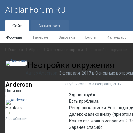
AllplanForum.RU
Сайт
Активность
Форумы
Галерея
Загрузки
Блоги
Календарь
Главная
Allplan
Основные вопросы
Настройки окружения
Настройки окружения
Автор
Anderson
,
3 февраля, 2017
в
Основные вопросы
Anderson
Опубликовано
3 февраля, 2017
Новичок
Здравствуйте.
Есть проблема.
Members
Рендерю картинки. Есть подходя
1
далеко-далеко внизу (при этом 
2 сообщения
Как-то это можно исправить? Вер
Заранее спасибо.