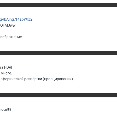
vcgRbAing7f4zpWIQ2
 изображение
а HDRI
 много.
 сферической развёртки (проецировании)
ось!!!)