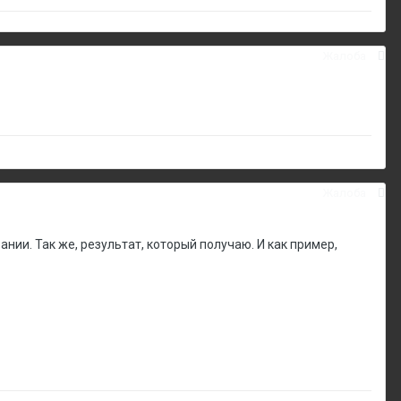
Жалоба
Жалоба
нии. Так же, результат, который получаю. И как пример,