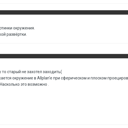
ртинки окружения.
ой развёртки.
у то старый не захотел заходить(
ается окружение в Allplan'е при сферическом и плоском проецирова
 Насколько это возможно .