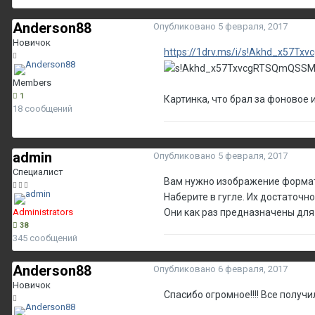
Anderson88
Опубликовано
5 февраля, 2017
Новичок
https://1drv.ms/i/s!Akhd_x57Tx
Members
1
Картинка, что брал за фоновое
18 сообщений
admin
Опубликовано
5 февраля, 2017
Специалист
Вам нужно изображение формат
Наберите в гугле. Их достаточно
Administrators
Они как раз предназначены для
38
345 сообщений
Anderson88
Опубликовано
6 февраля, 2017
Новичок
Спасибо огромное!!!! Все получил