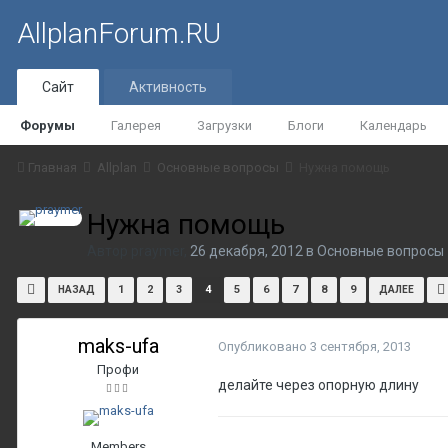
AllplanForum.RU
Сайт
Активность
Форумы
Галерея
Загрузки
Блоги
Календарь
Главная
Allplan
Основные вопросы
Нужна помощь
Нужна помощь
Автор
praymer
,
26 декабря, 2012
в
Основные вопросы
1
2
3
4
5
6
7
8
9
НАЗАД
ДАЛЕЕ
maks-ufa
Опубликовано
3 сентября, 2013
Профи
делайте через опорную длину
Members