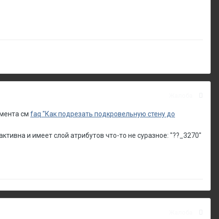
Жалоба
емента см
faq "Как подрезать подкровельную стену до
активна и имеет слой атрибутов что-то не суразное: "??_3270"
Жалоба