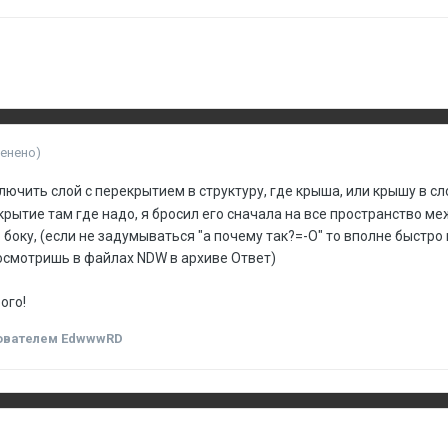
менено)
лючить слой с перекрытием в структуру, где крыша, или крышу в с
екрытие там где надо, я бросил его сначала на все пространство ме
о боку, (если не задумываться "а почему так?=-O" то вполне быстро
осмотришь в файлах NDW в архиве Ответ)
ого!
ователем EdwwwRD