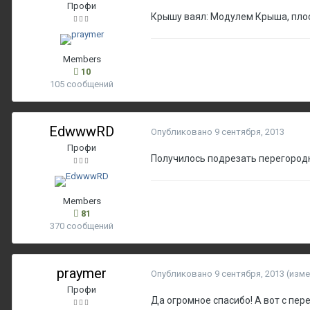
Профи
Крышу ваял: Модулем Крыша, пло
Members
10
105 сообщений
EdwwwRD
Опубликовано
9 сентября, 2013
Профи
Получилось подрезать перегород
Members
81
370 сообщений
praymer
Опубликовано
9 сентября, 2013
(изме
Профи
Да огромное спасибо! А вот с перек