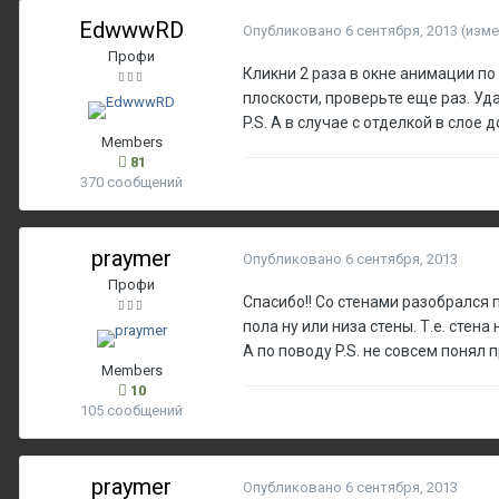
EdwwwRD
Опубликовано
6 сентября, 2013
(изме
Профи
Кликни 2 раза в окне анимации по
плоскости, проверьте еще раз. Уд
P.S. А в случае с отделкой в слое 
Members
81
370 сообщений
praymer
Опубликовано
6 сентября, 2013
Профи
Спасибо!! Со стенами разобрался 
пола ну или низа стены. Т.е. стен
А по поводу P.S. не совсем понял п
Members
10
105 сообщений
praymer
Опубликовано
6 сентября, 2013