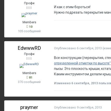
Профи
И как с этим бороться!
Нужно подрезать перекрытие манс
Members
10
105 сообщений
EdwwwRD
Опубликовано
6 сентября, 2013
(изме
Профи
Все конструкции (перекрытия, сте
определенной отметки по высоте"
пысы: Это плоскость крыши, кстати
Members
Каким инструментом делали кры
81
370 сообщений
Изменено
6 сентября, 2013
пользо
praymer
Опубликовано
9 сентября, 2013