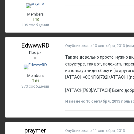
Members
10
105 сообщений
EdwwwRD
Опубликовано
10 сентября, 2013
(из
Профи
Так же довольно просто, нужно вк
структуре, так вот, положить пер
используя виды сбоку и :)с другог
Members
[ATTACH=CONFIG]782[/ATTACH] (п
81
370 сообщений
[ATTACH]783[/ATTACH] Всего добр
Изменено
10 сентября, 2013
польз
praymer
Опубликовано
11 сентября, 2013