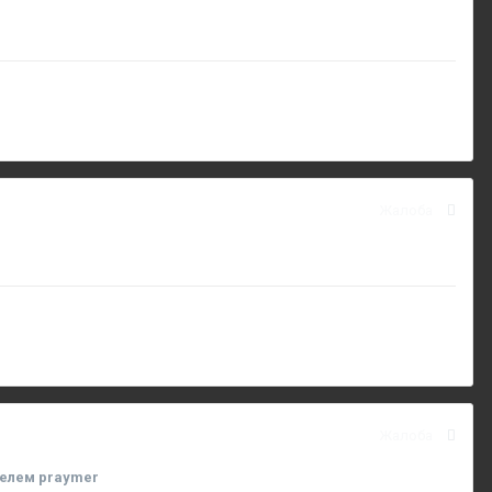
Жалоба
Жалоба
елем praymer