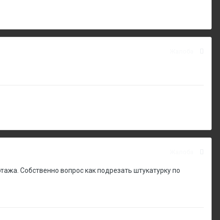
Жалоба
Жалоба
тажа. Собственно вопрос как подрезать штукатурку по