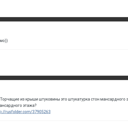
мо))
 Торчащие из крыши штуковины это штукатурка стон мансардного э
мансардного этажа?
tp://rusfolder.com/37905263