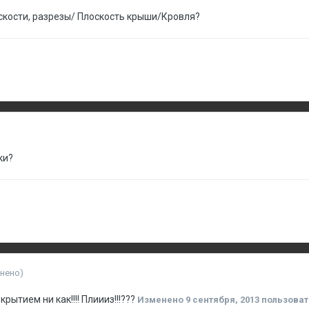
скости, разрезы/ Плоскость крыши/Кровля?
ки?
нено)
рытием ни как!!!! Плиииз!!!???
Изменено
9 сентября, 2013
пользоват