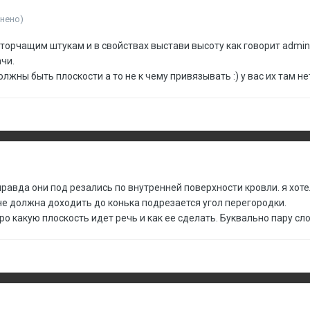
нено)
 торчащим штукам и в свойствах выстави высоту как говорит admin,
ачи.
должны быть плоскости а то не к чему привязывать :) у вас их там не
правда они под резались по внутренней поверхности кровли. я хот
а не должна доходить до конька подрезается угол перегородки.
ро какую плоскость идет речь и как ее сделать. Буквально пару слов