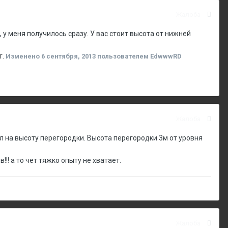
Жалоба
 у меня получилось сразу. У вас стоит высота от нижней
т.
Изменено
6 сентября, 2013
пользователем EdwwwRD
Жалоба
ел на высоту перегородки. Высота перегородки 3м от уровня
!!! а то чет тяжко опыту не хватает.
Жалоба