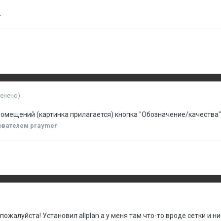
.
менено)
омещений (картинка прилагается) кнопка "Обозначение/качества" 
ователем praymer
ожалуйста! Установил allplan а у меня там что-то вроде сетки и н