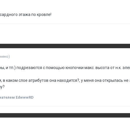
ардного этажа по кровле!
нено)
ны, и тп.) подрезаются с помощью кнопочки макс. высота от н.к. эл
, в каком слое атрибутов она находится?, у меня она открылась не 
шу?
вателем EdwwwRD