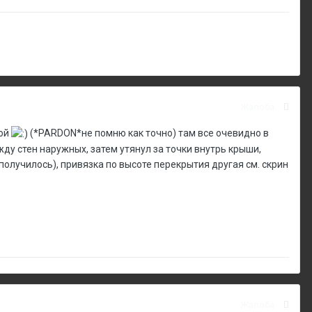
Жалоба
лой
(*PARDON*не помню как точно) там все очевидно в
жду стен наружных, затем утянул за точки внутрь крыши,
 получилось), привязка по высоте перекрытия другая см. скрин
Жалоба