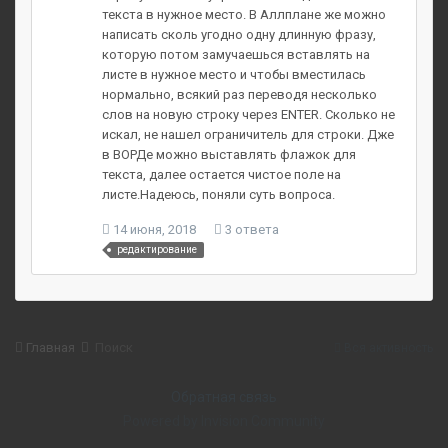
текста в нужное место. В Аллплане же можно
написать сколь угодно одну длинную фразу,
которую потом замучаешься вставлять на
листе в нужное место и чтобы вместилась
нормально, всякий раз переводя несколько
слов на новую строку через ENTER. Сколько не
искал, не нашел ограничитель для строки. Дже
в ВОРДе можно выставлять флажок для
текста, далее остается чистое поле на
листе.Надеюсь, поняли суть вопроса.
14 июня, 2018
3 ответа
редактирование
Главная
Поиск
Вся активность
Обратная связь
Powered by Invision Community