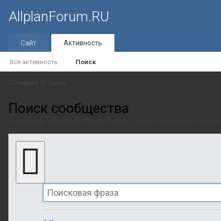
AllplanForum.RU
Сайт
Активность
Вся активность
Поиск
Главная
Поиск
Поиск сообщества
Показаны результаты для тегов 'расчёт кирпичной кладки