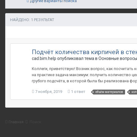
Другие варианты поиска
НАЙДЕНО: 1 РЕЗУЛЬТАТ
Подчёт количества кирпичей в сте
cad.bim.help опубликовал тема в
Основные вопрос
Коллеги, приветствую! Возник вопрос, как посчитать 
на практике задача максимум: получить количество це
грубого подсчёта, в которой была бы реализована фо
7 ноября, 2019
1 ответ
объём материалов
кол
Главная
Поиск