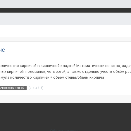
не
ы
количество кирпичей в кирпичной кладке? Математически понятно, зада
лых кирпичей, половинок, четвертей, а также отдельно учесть объём р
рмула количество кирпичей = объём стены/объём кирпича
(и ещё #)
ичество кирпичей