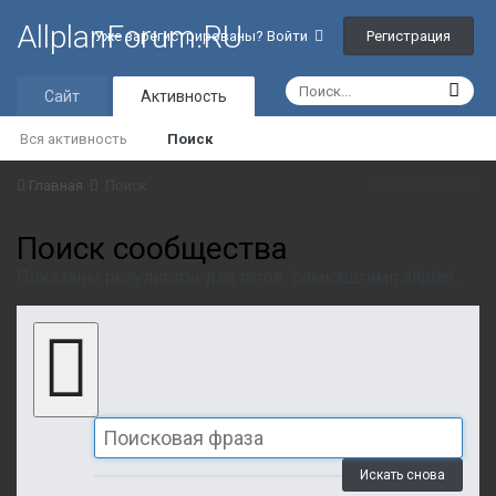
AllplanForum.RU
Регистрация
Уже зарегистрированы? Войти
Сайт
Активность
Вся активность
Поиск
Главная
Поиск
Вся активность
Поиск сообщества
Показаны результаты для тегов 'рамкаштамп allplan'.
Искать снова