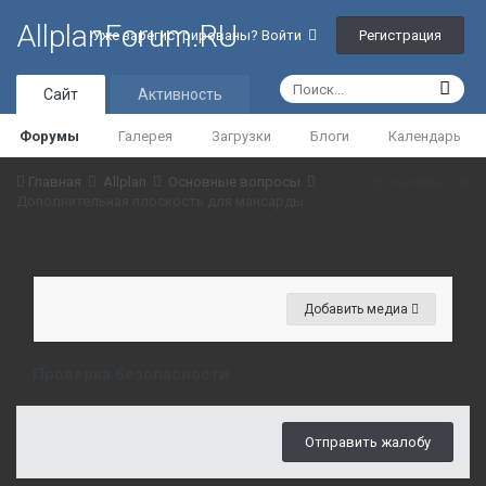
AllplanForum.RU
Регистрация
Уже зарегистрированы? Войти
Сайт
Активность
Форумы
Галерея
Загрузки
Блоги
Календарь
Главная
Allplan
Основные вопросы
Вся активность
Дополнительная плоскость для мансарды
Добавить медиа
Проверка безопасности
Отправить жалобу