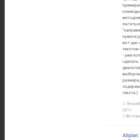
примерах
команды
методом
пытатьс
"направи
нужное р
вот щас 
текстом
- уже по
сделать
диалогов
выбором
размера,
содержа
текста:)
18 нояб
2011
83 отв
Allplan