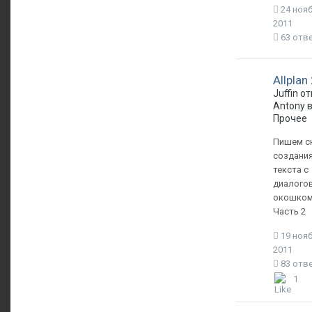
24 нояб
2011
63 отв
Allplan
Juffin о
Antony 
Прочее
Пишем с
создания
текста с
диалого
окошком
Часть 2
19 нояб
2011
83 отв
1