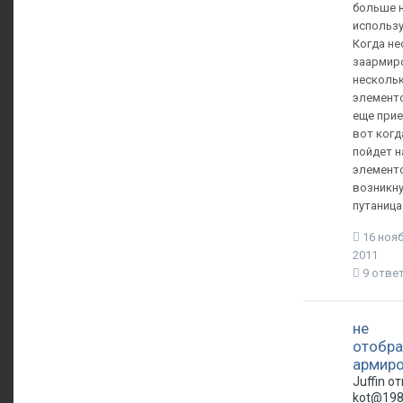
больше н
использу
Когда н
заармир
несколь
элемент
еще прие
вот когд
пойдет н
элемент
возникн
путаница
16 нояб
2011
9 отве
не
отобра
армир
Juffin о
kot@198