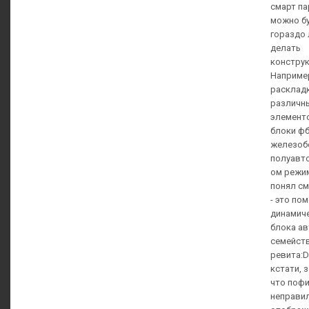
смарт па
можно б
гораздо
делать
конструк
Наприме
расклад
различн
элементо
блоки фб
железоб
полуавт
ом режим
понял см
- это по
динамич
блока ав
семейст
ревита:D
кстати, 
что поф
неправи