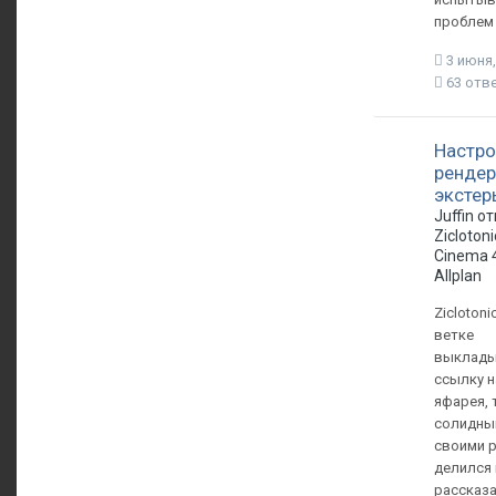
проблем с
3 июня,
63 отв
Настро
рендер
экстер
Juffin о
Zicloton
Cinema 
Allplan
Ziclotoni
ветке
выклад
ссылку 
яфарея, 
солидны
своими 
делился 
рассказа