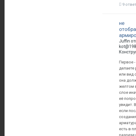
9 отве
не
отобра
армир
Juffin о
kot@198
Констру
Первое -
делаете 
или вид 
она долж
желтом 
слое инач
её попро
увидит. 
если пос
создания
арматура
есть в п
разрезе 