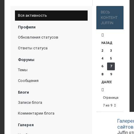
4 апреля, 2016
ВЕСЬ
Вся активность
КОНТЕНТ
JUFFIN
Профили
Обновления статусов
НАЗАД
Ответы статуса
2
3
4
5
Форумы
6
7
Темы
8
9
Сообщения
ДАЛЕЕ
Блоги
Страница
Записи блога
7 из 9
Комментарии блога
Галере
Галерея
сайтов
Juffin о