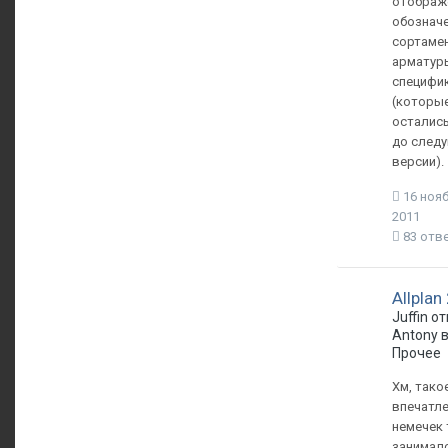
отображ
обознач
сортаме
арматур
специфи
(которые
остались
до след
версии).
16 нояб
2011
83 отв
Allplan
Juffin о
Antony 
Прочее
Хм, тако
впечатле
немечек 
занимал