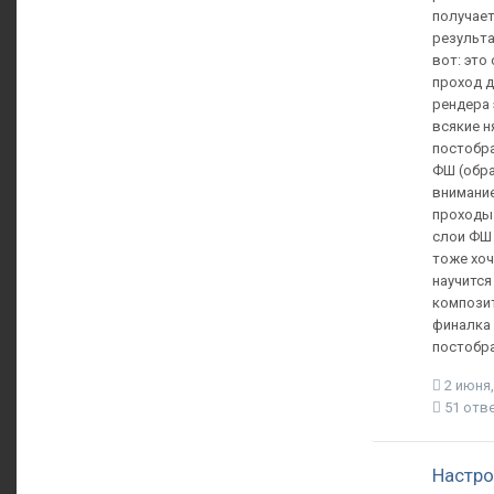
получае
результа
вот: это
проход 
рендера 
всякие н
постобр
ФШ (обр
внимание
проходы 
слои ФШ 
тоже хоч
научится
композит
финалка 
постобр
2 июня,
51 отв
Настро