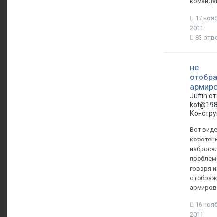
команда
17 нояб
2011
83 отв
не
отобра
армир
Juffin о
kot@198
Констру
Вот виде
коротен
набросал
проблеме
говоря и 
отображ
армиров
16 нояб
2011