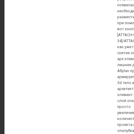
появилас
необход
размест
при помо
вот кноп
[ATTACH=
34[/ATTA
как уже 
снятие о
арх элем
лишнее д
Allplan 
армируе
3d тело 
архитек
элемент.
слой опа
просто
увеличи
количес
проекта 
опалубка