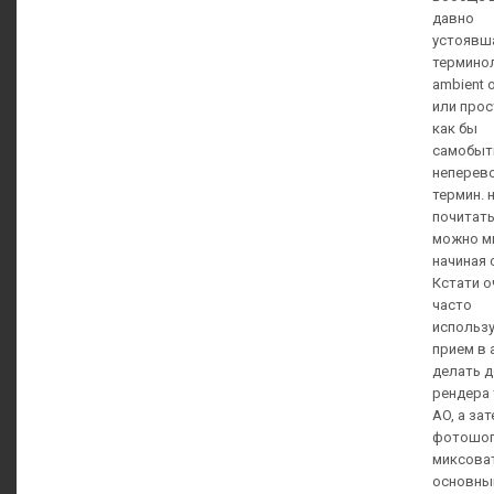
давно
устоявш
терминол
ambient 
или прос
как бы
самобыт
неперев
термин. н
почитать
можно мн
начиная 
Кстати о
часто
использ
прием в 
делать д
рендера 
AO, а зат
фотошо
миксоват
основны