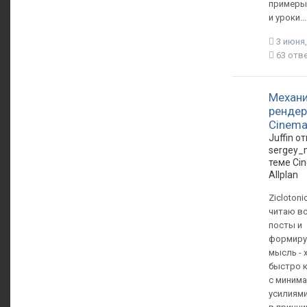
примеры
и уроки...
3 июня,
63 отв
Механ
рендер
Cinema
Juffin о
sergey_
теме
Ci
Allplan
Ziclotoni
читаю вс
посты и
формиру
мысль - 
быстро к
с миним
усилиями