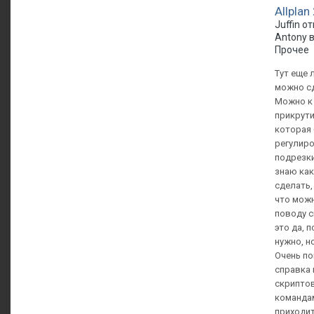
Allplan
Juffin о
Antony 
Прочее
Тут еще 
можно с
Можно к
прикрути
которая 
регулиро
подрезки
знаю как
сделать,
что можн
поводу с
это да, 
нужно, но
Очень по
справка 
скрипто
командам
приходит