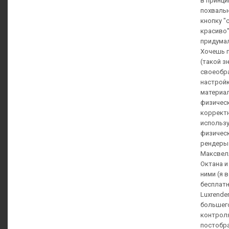
в принци
похвальн
кнопку "
красиво"
придумал
Хочешь 
(такой з
своеобра
настрой
материа
физичес
корректн
использ
физичес
рендеры
Максвел
Октана и
ними (я 
бесплат
Luxrende
большег
контроля
постобра