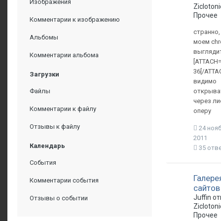
Изображения
Zicloton
Прочее
Комментарии к изображению
странно,
Альбомы
моем chr
выглядит
Комментарии альбома
[ATTACH=
36[/ATTA
Загрузки
видимо
открыва
Файлы
через ли
Комментарии к файлу
оперу
Отзывы к файлу
24 нояб
2011
Календарь
35 отв
События
Галере
Комментарии события
сайтов
Juffin о
Отзывы о событии
Zicloton
Прочее