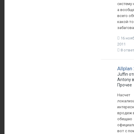
систему н
а вообще
всего об
какой-то
забагов
16 нояб
2011
8 отве
Allplan
Juffin о
Antony 
Прочее
Насчет
локализ
интересн
вродеж 
обещаю
официал
вот с п