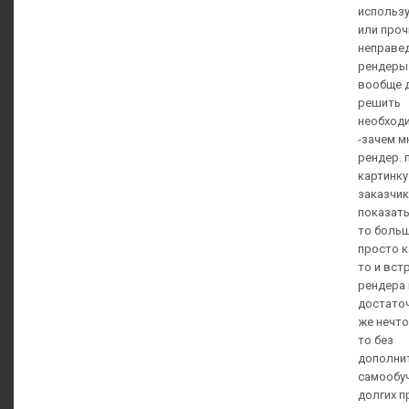
использу
или проч
неправе
рендеры.
вообще д
решить
необход
-зачем м
рендер. 
картинку
заказчик
показать
то больш
просто к
то и вст
рендера 
достаточ
же нечто
то без
дополни
самообуч
долгих п