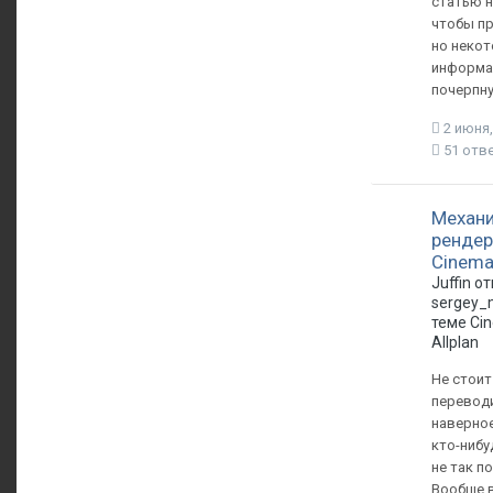
статью н
чтобы пр
но неко
информ
почерпн
2 июня,
51 отв
Механ
рендер
Cinema
Juffin о
sergey_
теме
Ci
Allplan
Не стоит
переводи
наверное
кто-нибу
не так по
Вообще в