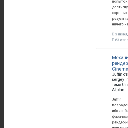
попыток
достигну
хороших
результ
ничего н
3 июня,
63 отв
Механ
рендер
Cinema
Juffin о
sergey_
теме
Ci
Allplan
Juffin
возрадо
ибо люб
физичес
рендеры 
испытыв