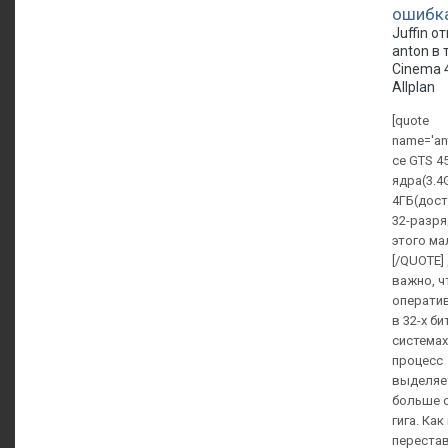
ошибк
Juffin о
anton в 
Cinema 
Allplan
[quote
name='an
ce GTS 45
ядра(3.4
4ГБ(дост
32-разря
этого ма
[/QUOTE]
важно, ч
оператив
в 32-х б
системах
процесс
выделяет
больше 
гига. Ка
переста