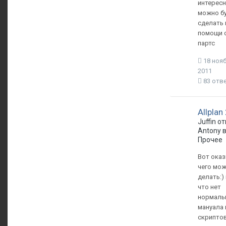
интересн
можно б
сделать 
помощи 
партс
18 нояб
2011
83 отв
Allplan
Juffin о
Antony 
Прочее
Вот ока
чего мож
делать:)
что нет
нормаль
мануала 
скрипто