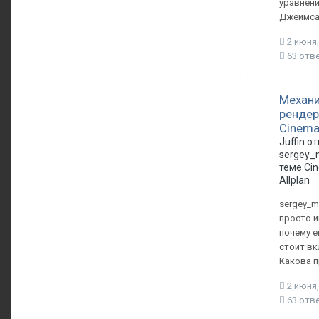
уравнен
Джеймса
2 июня,
63 отв
Механ
рендер
Cinema
Juffin о
sergey_
теме
Ci
Allplan
sergey_m
просто и
почему е
стоит в
Какова п
2 июня,
63 отв