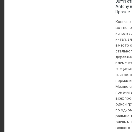
Juffin о
Antony 
Прочее
Конечно 
вот поп
использ
интел. э
вместо 
стальног
деревян
элемента
специфи
считаетс
нормаль
Можно с
поменять
всех пр
одной гр
по одном
раньше.
очень мн
всякого