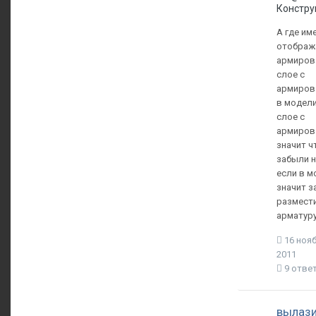
Констру
А где им
отображ
армиров
слое с
армиров
в модели
слое с
армиров
значит ч
забыли н
если в м
значит з
размест
арматуру
16 нояб
2011
9 отве
вылаз