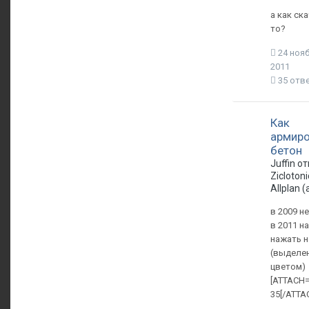
а как ск
то?
24 нояб
2011
35 отв
Как
армиро
бетон
Juffin о
Zicloton
Allplan 
в 2009 н
в 2011 н
нажать н
(выделе
цветом)
[ATTACH=
35[/ATTA