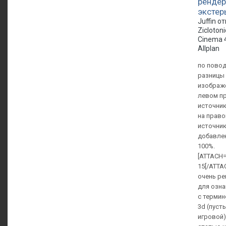
рендер
экстер
Juffin о
Zicloton
Cinema 
Allplan
по повод
разницы 
изображе
левом п
источник
на право
источник
добавлен
100%.
[ATTACH=
15[/ATTA
очень р
для озн
с термин
3d (пусть
игровой)