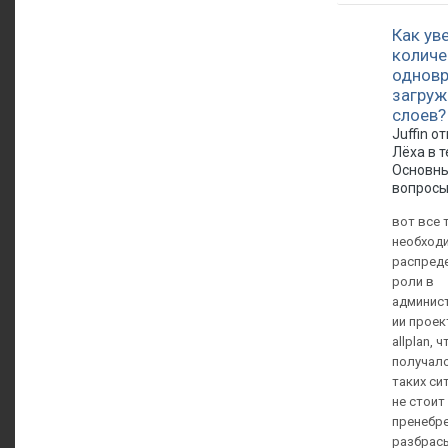
Как ув
количе
однов
загру
слоев?
Juffin о
Лёха в 
Основн
вопрос
вот все 
необход
распред
роли в
админис
ии проек
allplan, 
получал
таких сит
не стоит
пренебре
разбрас