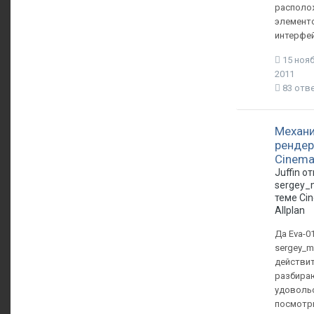
располо
элемент
интерфей
15 нояб
2011
83 отв
Механ
рендер
Cinema
Juffin о
sergey_
теме
Ci
Allplan
Да Eva-01
sergey_m
действи
разбираю
удоволь
посмот