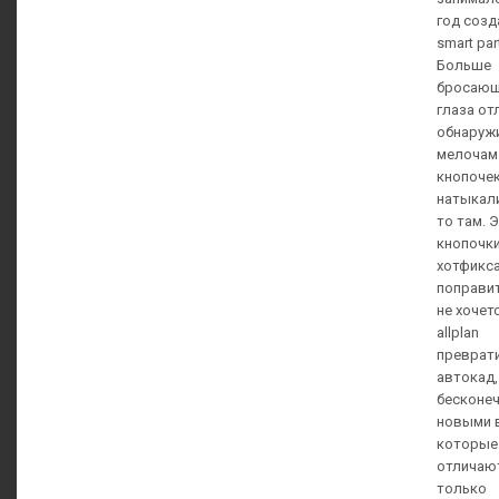
год созд
smart par
Больше
бросающ
глаза от
обнаружи
мелочам
кнопоче
натыкали
то там. 
кнопочки
хотфикс
поправит
не хочет
allplan
преврат
автокад,
бесконе
новыми 
которые
отличаю
только