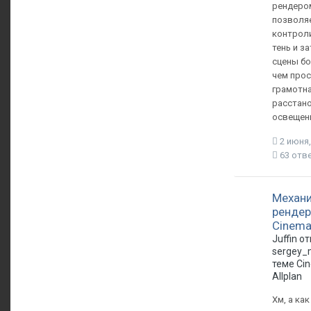
рендеро
позволя
контрол
тень и з
сцены бо
чем про
грамотн
расстан
освещен
2 июня,
63 отв
Механ
рендер
Cinema
Juffin о
sergey_
теме
Ci
Allplan
Хм, а как