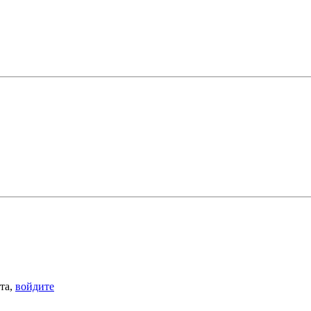
ста,
войдите