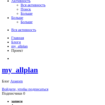
Активность
Вся активность
Поиск
Больше
Больше
Больше
Вся активность
Главная
Блоги
my_allplan
Проект
my_allplan
Блог
Aragorn
Войдите, чтобы подписаться
Подписчики
0
записи