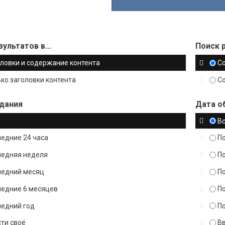
ультатов в...
Поиск р
ловки и содержание контента
С
ко заголовки контента
С
дания
Дата о
В
едние 24 часа
По
ледняя неделя
П
ледний месяц
П
ледние 6 месяцев
П
ледний год
П
ти своё
Вв