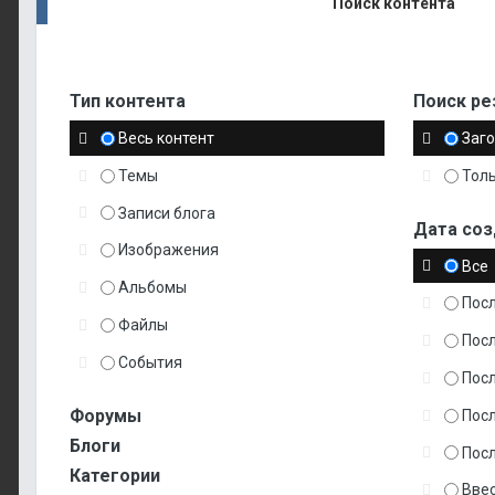
Поиск контента
Тип контента
Поиск рез
Весь контент
Заго
Темы
Толь
Записи блога
Дата соз
Изображения
Все
Альбомы
Посл
Файлы
Пос
События
Пос
Форумы
Пос
Блоги
Пос
Категории
Ввес