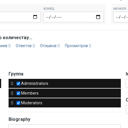
КОНЕЦ
НАЧАЛО
 количеству...
риев
Ответов
Отзывов
Просмотров
Группа
I
Administrators
Members
Moderators
Biography