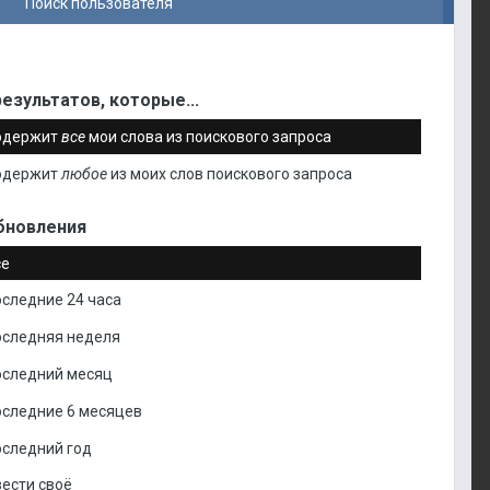
Поиск пользователя
езультатов, которые...
одержит
все
мои слова из поискового запроса
одержит
любое
из моих слов поискового запроса
бновления
се
следние 24 часа
оследняя неделя
оследний месяц
оследние 6 месяцев
оследний год
ести своё