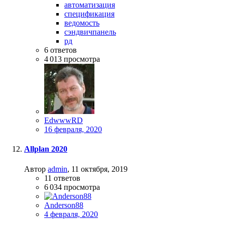
автоматизация
спецификация
ведомость
сэндвичпанель
рд
6
ответов
4 013
просмотра
EdwwwRD
16 февраля, 2020
Allplan 2020
Автор
admin
,
11 октября, 2019
11
ответов
6 034
просмотра
Anderson88
4 февраля, 2020