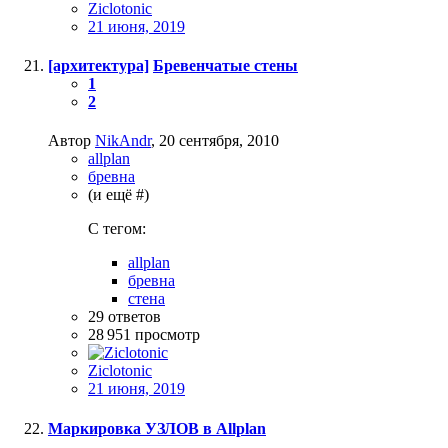
Ziclotonic
21 июня, 2019
[архитектура]
Бревенчатые стены
1
2
Автор
NikAndr
,
20 сентября, 2010
allplan
бревна
(и ещё #)
C тегом:
allplan
бревна
стена
29
ответов
28 951
просмотр
Ziclotonic
21 июня, 2019
Маркировка УЗЛОВ в Allplan