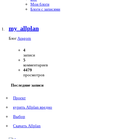
Мои блоги
Блоги с записями
my_allplan
Блог
Aragorn
4
записи
5
комментариев
4479
просмотров
Последние записи
Проект
курить Allplan вредно
Выбор
Скачать Allplan